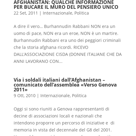
AFGHANISTAN: QUALCHE INFORMAZIONE
PER BUCARE IL MURO DEL PENSIERO UNICO
22 Set, 2011
|
Internazionale
,
Politica
A dire il vero… Burhannudin Rabbani NON era un
uomo di pace, NON era un eroe, NON è un martire.
Burhannudin Rabbani era uno dei peggiori criminali
che la storia afghana ricordi. RICEVO
DALL’ASSOCIAZIONE CISDA (DONNE ITALIANE CHE DA
ANNI LAVORANO CON...
Via i soldali italiani dall’Afghanistan –
comunicato dell’assemblea «Verso Genova
2011»
9 Ott, 2010
|
Internazionale
,
Politica
Oggi si sono riuniti a Genova rappresentanti di
decine di associazioni locali e nazionali che
intendono proporre un percorso di iniziative e di
memoria in vista del decennale del G8 del 2001.