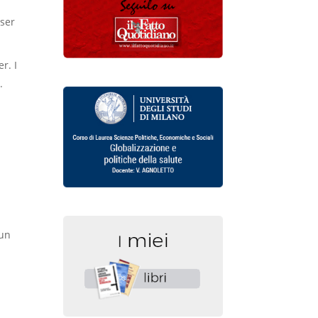
wser
r. I
.
 un