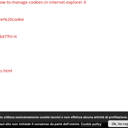
how-to-manage-cookies-in-internet-explorer-9
0dei%20cookie
647?hl=it
es.html
o utilizza esclusivamente cookie tecnici e non effettua alcuna attività di profilazione
Ok, ho cap
sul sito non richiede il consenso da parte dell’utente.
Cookie policy