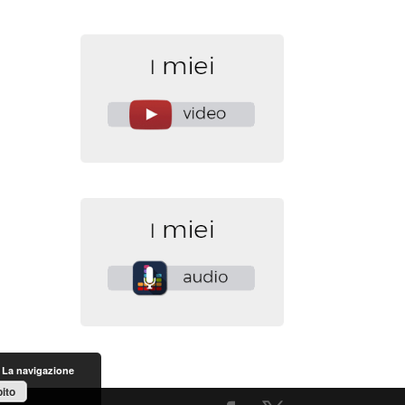
. La navigazione
ito