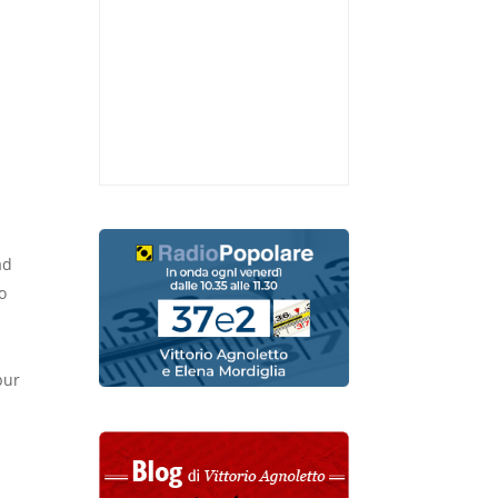
ad
o
pur