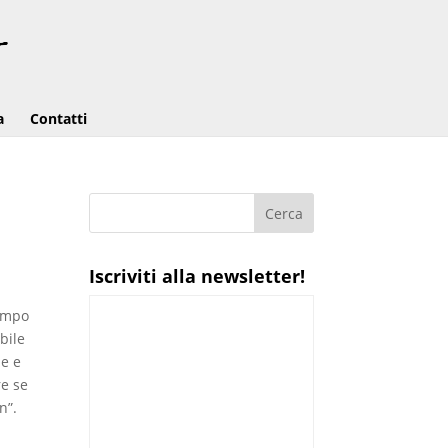
a
Contatti
Iscriviti alla newsletter!
tempo
bile
le e
re se
n”.