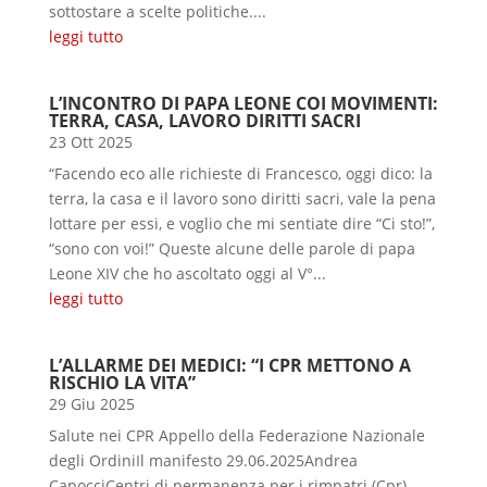
sottostare a scelte politiche....
leggi tutto
L’INCONTRO DI PAPA LEONE COI MOVIMENTI:
TERRA, CASA, LAVORO DIRITTI SACRI
23 Ott 2025
“Facendo eco alle richieste di Francesco, oggi dico: la
terra, la casa e il lavoro sono diritti sacri, vale la pena
lottare per essi, e voglio che mi sentiate dire “Ci sto!”,
“sono con voi!” Queste alcune delle parole di papa
Leone XIV che ho ascoltato oggi al V°...
leggi tutto
L’ALLARME DEI MEDICI: “I CPR METTONO A
RISCHIO LA VITA”
29 Giu 2025
Salute nei CPR Appello della Federazione Nazionale
degli OrdiniIl manifesto 29.06.2025Andrea
CapocciCentri di permanenza per i rimpatri (Cpr)