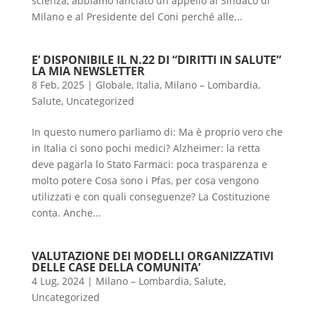
scienza, abbiamo lanciato un appello al Sindaco di
Milano e al Presidente del Coni perché alle...
E’ DISPONIBILE IL N.22 DI “DIRITTI IN SALUTE”
LA MIA NEWSLETTER
8 Feb, 2025
|
Globale
,
Italia
,
Milano – Lombardia
,
Salute
,
Uncategorized
In questo numero parliamo di: Ma è proprio vero che
in Italia ci sono pochi medici? Alzheimer: la retta
deve pagarla lo Stato Farmaci: poca trasparenza e
molto potere Cosa sono i Pfas, per cosa vengono
utilizzati e con quali conseguenze? La Costituzione
conta. Anche...
VALUTAZIONE DEI MODELLI ORGANIZZATIVI
DELLE CASE DELLA COMUNITA’
4 Lug, 2024
|
Milano – Lombardia
,
Salute
,
Uncategorized