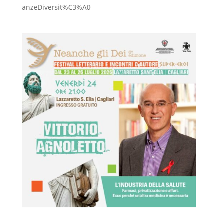
anzeDiversit%C3%A0