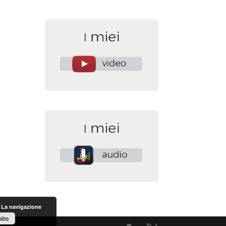
. La navigazione
ito