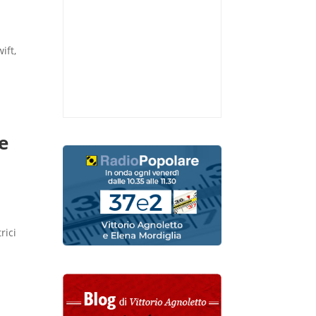
ift,
e
rici