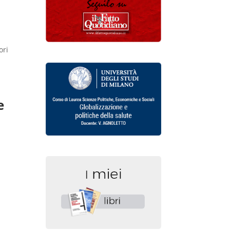
ori
e