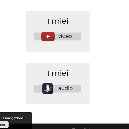
. La navigazione
ito