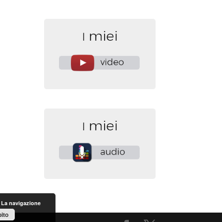
. La navigazione
ito