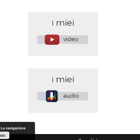
. La navigazione
ito