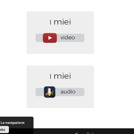
. La navigazione
ito