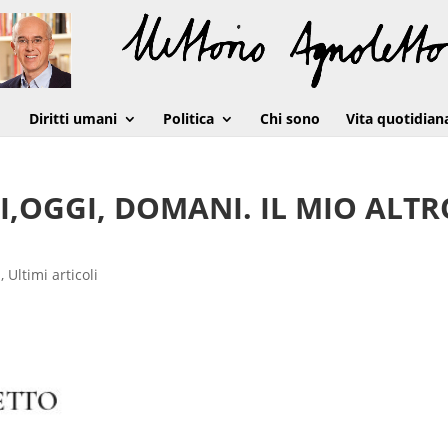
Diritti umani
Politica
Chi sono
Vita quotidian
RI,OGGI, DOMANI. IL MIO ALT
a
,
Ultimi articoli