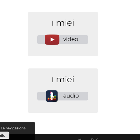
. La navigazione
ito