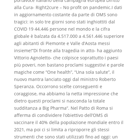
portavoce italiano della campagna europea Diritto
alla Cura- Right2cure – No profit on pandemic.I dati
in aggiornamento costante da parte di OMS sono
tragici: in solo tre giorni sono stati inghiottiti dal
COVID 19 44.446 persone nel mondo e la cifra
globale è balzata da 4.517.000 a 4.561.446 superiore
agli abitanti di Piemonte e Valle d’Aosta messi
insieme!“Di fronte alla tragedia in atto- ha aggiunto
Vittorio Agnoletto- che colpisce soprattutto i paesi
più poveri, non bastano proclami suggestivi e parole
magiche come “One health”, “Una sola salute”, il
nuovo mantra lanciato oggi dal ministro Roberto
Speranza. Occorrono scelte conseguenti e
coraggiose, ma abbiamo la netta impressione che
dietro questi proclami si nasconda la totale
sudditanza a Big Pharma“. Nel Patto di Roma si
afferma di condividere l’obiettivo dell’OMS di
vaccinare il 40% della popolazione mondiale entro il
2021, ma poi ci si limita a riproporre gli stessi
strumenti che sono stati utilizzati fino ad oggi: un