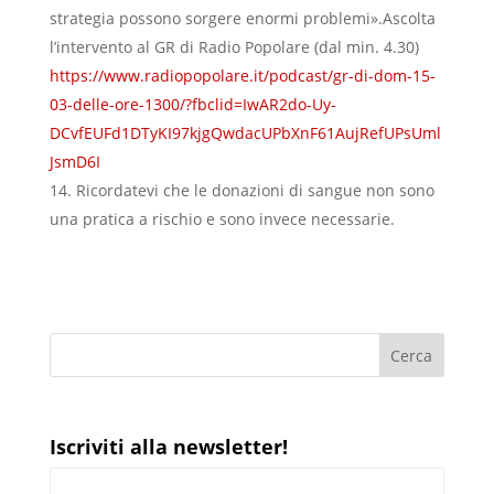
strategia possono sorgere enormi problemi».Ascolta
l’intervento al GR di Radio Popolare (dal min. 4.30)
https://www.radiopopolare.it/podcast/gr-di-dom-15-
03-delle-ore-1300/?fbclid=IwAR2do-Uy-
DCvfEUFd1DTyKI97kjgQwdacUPbXnF61AujRefUPsUml
JsmD6I
Ricordatevi che le donazioni di sangue non sono
una pratica a rischio e sono invece necessarie.
Iscriviti alla newsletter!