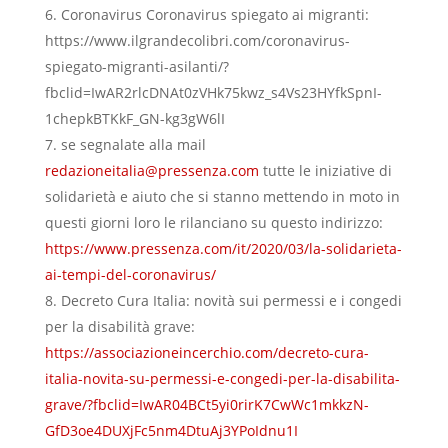
Coronavirus Coronavirus spiegato ai migranti:
https://www.ilgrandecolibri.com/coronavirus-
spiegato-migranti-asilanti/?
fbclid=IwAR2rlcDNAt0zVHk75kwz_s4Vs23HYfkSpnI-
1chepkBTKkF_GN-kg3gW6lI
se segnalate alla mail
redazioneitalia@pressenza.com
tutte le iniziative di
solidarietà e aiuto che si stanno mettendo in moto in
questi giorni loro le rilanciano su questo indirizzo:
https://www.pressenza.com/it/2020/03/la-solidarieta-
ai-tempi-del-coronavirus/
Decreto Cura Italia: novità sui permessi e i congedi
per la disabilità grave:
https://associazioneincerchio.com/decreto-cura-
italia-novita-su-permessi-e-congedi-per-la-disabilita-
grave/?fbclid=IwAR04BCt5yi0rirK7CwWc1mkkzN-
GfD3oe4DUXjFc5nm4DtuAj3YPoIdnu1I