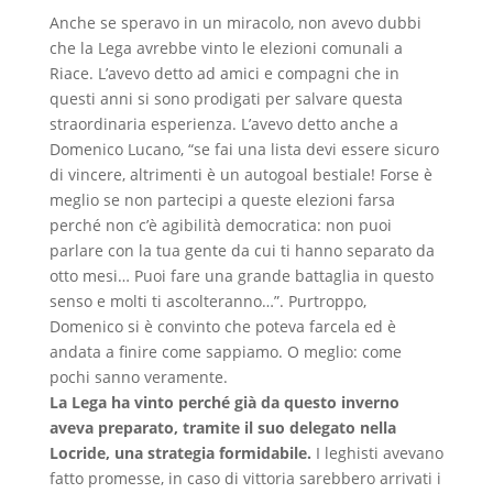
Anche se speravo in un miracolo, non avevo dubbi
che la Lega avrebbe vinto le elezioni comunali a
Riace. L’avevo detto ad amici e compagni che in
questi anni si sono prodigati per salvare questa
straordinaria esperienza. L’avevo detto anche a
Domenico Lucano, “se fai una lista devi essere sicuro
di vincere, altrimenti è un autogoal bestiale! Forse è
meglio se non partecipi a queste elezioni farsa
perché non c’è agibilità democratica: non puoi
parlare con la tua gente da cui ti hanno separato da
otto mesi… Puoi fare una grande battaglia in questo
senso e molti ti ascolteranno…”. Purtroppo,
Domenico si è convinto che poteva farcela ed è
andata a finire come sappiamo. O meglio: come
pochi sanno veramente.
La Lega ha vinto perché già da questo inverno
aveva preparato, tramite il suo delegato nella
Locride, una strategia formidabile.
I leghisti avevano
fatto promesse, in caso di vittoria sarebbero arrivati i