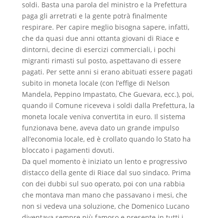
soldi. Basta una parola del ministro e la Prefettura
paga gli arretrati e la gente potrà finalmente
respirare. Per capire meglio bisogna sapere, infatti,
che da quasi due anni ottanta giovani di Riace e
dintorni, decine di esercizi commerciali, i pochi
migranti rimasti sul posto, aspettavano di essere
pagati. Per sette anni si erano abituati essere pagati
subito in moneta locale (con l’effige di Nelson
Mandela, Peppino Impastato, Che Guevara, ecc.), poi,
quando il Comune riceveva i soldi dalla Prefettura, la
moneta locale veniva convertita in euro. Il sistema
funzionava bene, aveva dato un grande impulso
all’economia locale, ed è crollato quando lo Stato ha
bloccato i pagamenti dovuti.
Da quel momento è iniziato un lento e progressivo
distacco della gente di Riace dal suo sindaco. Prima
con dei dubbi sul suo operato, poi con una rabbia
che montava man mano che passavano i mesi, che
non si vedeva una soluzione, che Domenico Lucano
diventava sempre più famoso e presente in tutti i