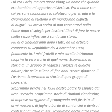
Lui era Carlo, ma era anche Vlady, un nome che quando
ero bambino mi appariva misterioso. Era il nome con
cui persone sconosciute lo salutavano per strada o lo
chiamavano al telefono o gli mandavano biglietti
di
auguri
. Lui aveva scelto di non raccontarci nulla.
Come dopo ci spiegò, per lasciarci liberi di fare le nostre
scelte senza influenzarci con la sua storia.
Più di ci cinquant’anni dopo i fatti, da un articolo
comparso su Repubblica del 4 novembre 1994,
finalmente io, i miei fratelli e mia sorella iniziammo
scoprire la vera storia di quel nome. Scoprimmo la
storia di un gruppo di ragazzi,e ragazze (e qualche
adulto) che nella Milano di fine anni Trenta sfidarono il
Fascismo. Scoprimmo la storia di quel gruppo di
sovversivi.
Scoprimmo perché nel 1938 nostro padre fu espulso dal
liceo Beccaria. Scoprimmo storie di riunioni clandestine,
di imprese coraggiose di propaganda anti-fascista, di
armi nascoste, di fughe a bordo di camioncini o dentro i
confessionali delle chiese. Scoprimmo anche altre storie