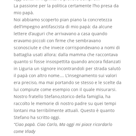
La passione per la politica certamente l’ho presa da
mio papà.
Noi abbiamo scoperto pian piano la concretezza
dell’impegno antifascista di mio papà: da alcune
lettere d’
auguri
che arrivavano a casa quando
eravamo piccoli con firme che sembravano
sconosciute e che invece corrispondevano a nomi di
battaglia usati allora; dalla mamma che raccontava
quanto si fosse insospettita quando ancora fidanzati
in Liguria un signore incontrandoli per strada salutò
il papà con altro nome…. L’insegnamento sui valori
era preciso, ma mai portando se stesso e le scelte da
lui compiute come esempio con il quale misurarsi.
Nostro fratello Stefano,storico della famiglia, ha
raccolto le memorie di nostro padre su quei tempi
lontani ma terribilmente attuali. Questo è quanto
Stefano ha scritto oggi.
“Ciao papà. Ciao Carlo, Ma oggi mi piace ricordarlo
come Vlady