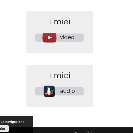
. La navigazione
ito