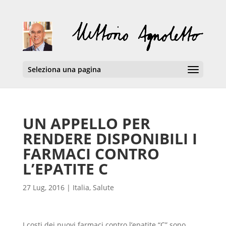
Seleziona una pagina
UN APPELLO PER
RENDERE DISPONIBILI I
FARMACI CONTRO
L’EPATITE C
27 Lug, 2016
|
Italia
,
Salute
I costi dei nuovi farmaci contro l’epatite “C” sono