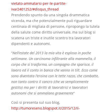
vietato-ammalarsi-per-le-partite-
iva/2401252/#disqus_thread
Prendendo spunto da una singola drammatica
vicenda, ma che potenzialmente può riguardare
centinaia di migliaia di persone, ripropongo la tutela
della salute come diritto universale, ma sul blog si
scatena un triste e inutile scontro tra lavoratori
dipendenti e autonomi.
“
Nell’estate del 2013 la mia vita è esplosa in poche
settimane. Un carcinoma infiltrante alla mammella, il
corpo che si trasforma, un compagno che sparisce, il
lavoro ed il conto in banca che vanno in tilt. Ecco come
sono diventata l’eroina con le tette razzo, che combatte,
non tanto contro il cancro (che va semplicemente
gestito) ma per i diritti di lavoratrici e lavoratori
autonomi che si ammalano gravemente
”
Così si presenta sul suo blog,
http://tumoreseno.blogspot.it/2015/12/il-