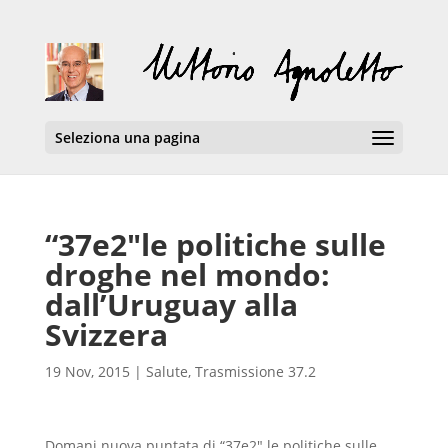
Seleziona una pagina
“37e2″le politiche sulle
droghe nel mondo:
dall’Uruguay alla
Svizzera
19 Nov, 2015
|
Salute
,
Trasmissione 37.2
Domani nuova puntata di “37e2″ le politiche sulle