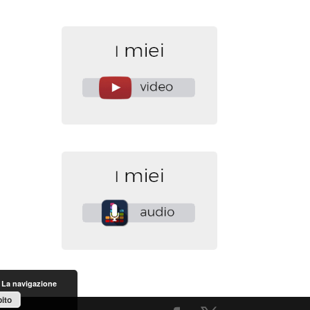
. La navigazione
ito