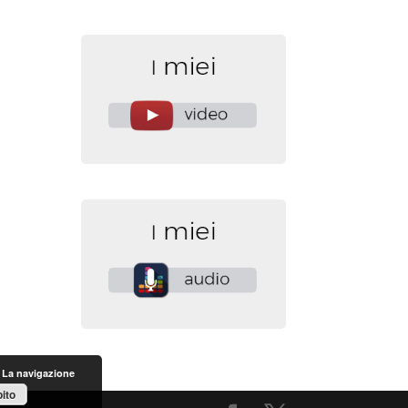
. La navigazione
ito