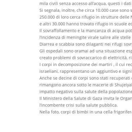
mila civili senza accesso all’acqua, questi i da
Si segnala, inoltre, che circa 10.000 case sono s
250.000 di loro cerca rifugio in strutture dell
e altri 30.000 hanno trovato rifugio in scuole ed 
Il sovraffollamento e la mancanza di acqua potab
l’incidenza di meningite virale salire alle stelle
Diarrea e scabbia sono dilaganti nei rifugi sovr
Gli ospedali sono oramai ad una situazione esp
creato problemi di sovraccarico di elettricità, r
I corpi in decomposizione dei martiri , il cui
israeliani, rappresentano un aggiuntivo e signif
Anche se decine di corpi sono stati recuperati
rimangono ancora sotto le macerie di Shujeiya
impatto negativo sulla salute della popolazione
Il Ministero della Salute di Gaza invita le Org
l’incombente crisi sulla salute pubblica.
Nella foto, corpi di bimbi in una cella frigorife