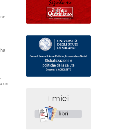
gno
 ha
,
no un