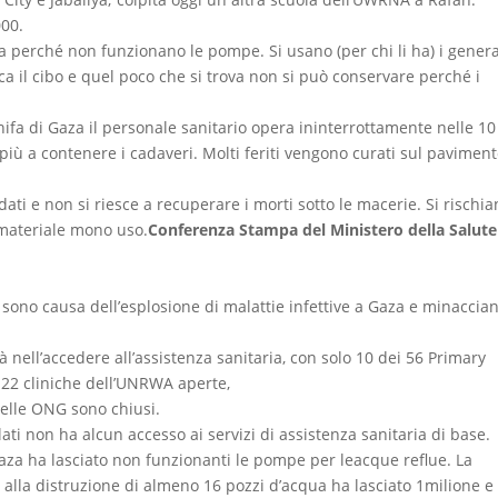
000.
a perché non funzionano le pompe. Si usano (per chi li ha) i genera
a il cibo e quel poco che si trova non si può conservare perché i
 Shifa di Gaza il personale sanitario opera ininterrottamente nelle 10
iù a contenere i cadaveri. Molti feriti vengono curati sul pavimen
ti e non si riesce a recuperare i morti sotto le macerie. Si rischi
 materiale mono uso.
Conferenza Stampa del Ministero della Salute
 sono causa dell’esplosione di malattie infettive a Gaza e minaccian
tà nell’accedere all’assistenza sanitaria, con solo 10 dei 56 Primary
e 22 cliniche dell’UNRWA aperte,
delle ONG sono chiusi.
ati non ha alcun accesso ai servizi di assistenza sanitaria di base.
 Gaza ha lasciato non funzionanti le pompe per leacque reflue. La
alla distruzione di almeno 16 pozzi d’acqua ha lasciato 1milione e