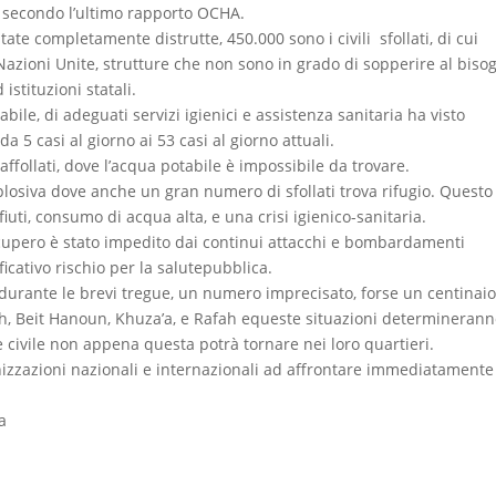
ti secondo l’ultimo rapporto OCHA.
tate completamente distrutte, 450.000 sono i civili sfollati, di cui
e Nazioni Unite, strutture che non sono in grado di sopperire al biso
istituzioni statali.
ile, di adeguati servizi igienici e assistenza sanitaria ha visto
 da 5 casi al giorno ai 53 casi al giorno attuali.
affollati, dove l’acqua potabile è impossibile da trovare.
losiva dove anche un gran numero di sfollati trova rifugio. Questo
ifiuti, consumo di acqua alta, e una crisi igienico-sanitaria.
 recupero è stato impedito dai continui attacchi e bombardamenti
icativo rischio per la salutepubblica.
 durante le brevi tregue, un numero imprecisato, forse un centinaio
h, Beit Hanoun, Khuza’a, e Rafah equeste situazioni determineran
 civile non appena questa potrà tornare nei loro quartieri.
anizzazioni nazionali e internazionali ad affrontare immediatamente
ra