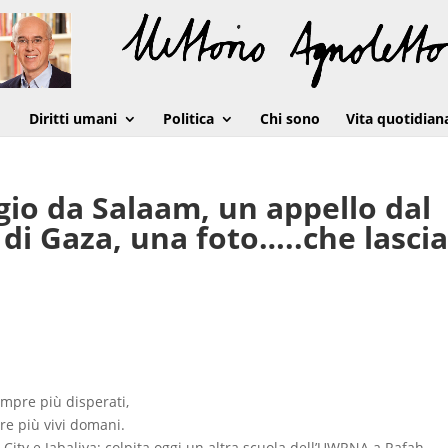
Diritti umani
Politica
Chi sono
Vita quotidian
io da Salaam, un appello dal
 di Gaza, una foto…..che lasci
mpre più disperati,
ere più vivi domani.
 City e Jabaliya; colpita oggi un altra scuola dell’UWRNA a Rafah.