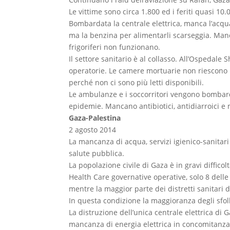
Le vittime sono circa 1.800 ed i feriti quasi 10.
Bombardata la centrale elettrica, manca l’acqu
ma la benzina per alimentarli scarseggia. Manc
frigoriferi non funzionano.
Il settore sanitario è al collasso. All’Ospedale
operatorie. Le camere mortuarie non riescono p
perché non ci sono più letti disponibili.
Le ambulanze e i soccorritori vengono bombarda
epidemie. Mancano antibiotici, antidiarroici e
Gaza-Palestina
2 agosto 2014
La mancanza di acqua, servizi igienico-sanitari
salute pubblica.
La popolazione civile di Gaza è in gravi difficol
Health Care governative operative, solo 8 dell
mentre la maggior parte dei distretti sanitari 
In questa condizione la maggioranza degli sfoll
La distruzione dell’unica centrale elettrica di
mancanza di energia elettrica in concomitanza 