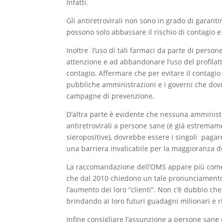
Infatti.
Gli antiretrovirali non sono in grado di garanti
possono solo abbassare il rischio di contagio e o
Inoltre l’uso di tali farmaci da parte di pers
attenzione e ad abbandonare l’uso del profilatti
contagio. Affermare che per evitare il contagio 
pubbliche amministrazioni e i governi che dov
campagne di prevenzione.
D’altra parte è evidente che nessuna amminis
antiretrovirali a persone sane (è già estremame
sieropositive), dovrebbe essere i singoli pagar
una barriera invalicabile per la maggioranza d
La raccomandazione dell’OMS appare più come 
che dal 2010 chiedono un tale pronunciamento
l’aumento dei loro “clienti”. Non c’è dubbio c
brindando ai loro futuri guadagni milionari e 
Infine consigliare l’assunzione a persone sane d