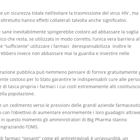
re un sicurezza totale nell’evitare la trasmissione del virus HIV , ma
ltretutto hanno effetti collaterali talvolta anche significativi.
one sane inevitabilmente spingerebbe costoro ad abbassare la soglia 
co che resta, se utilizzato in modo corretto, l’unica vera barriera al
è “sufficiente” utilizzare i farmaci deresponsabilizza inoltre le
rebbero invece non abbassare mai la guardia e investire nelle
trazione pubblica può nemmeno pensare di fornire gratuitamente g
nte costoso per lo Stato garantire le indispensabili cure alle pers
e di tasca propria i farmaci i cui costi estremamente alti costituisc
ella popolazione.
un cedimento verso le pressioni delle grandi aziende farmaceuti
 con l’obiettivo di aumentare enormemente i loro guadagni attrav
he in questo momento gli amministratori di Big Pharma stanno
ringraziando l’OMS.
i farmaci “pesanti” come gli antiretrovirali è un’assurdità, un