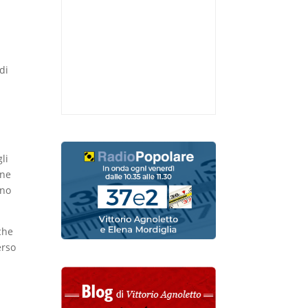
di
li
one
ono
che
erso