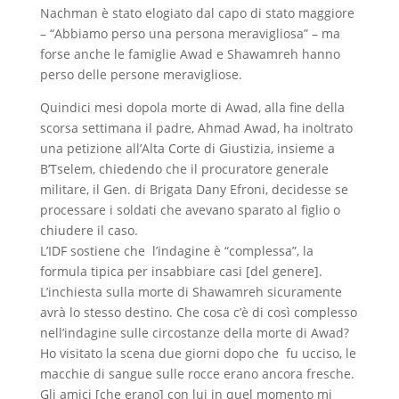
Nachman è stato elogiato dal capo di stato maggiore
– “Abbiamo perso una persona meravigliosa” – ma
forse anche le famiglie Awad e Shawamreh hanno
perso delle persone meravigliose.
Quindici mesi dopola morte di Awad, alla fine della
scorsa settimana il padre, Ahmad Awad, ha inoltrato
una petizione all’Alta Corte di Giustizia, insieme a
B’Tselem, chiedendo che il procuratore generale
militare, il Gen. di Brigata Dany Efroni, decidesse se
processare i soldati che avevano sparato al figlio o
chiudere il caso.
L’IDF sostiene che l’indagine è “complessa”, la
formula tipica per insabbiare casi [del genere].
L’inchiesta sulla morte di Shawamreh sicuramente
avrà lo stesso destino. Che cosa c’è di così complesso
nell’indagine sulle circostanze della morte di Awad?
Ho visitato la scena due giorni dopo che fu ucciso, le
macchie di sangue sulle rocce erano ancora fresche.
Gli amici [che erano] con lui in quel momento mi