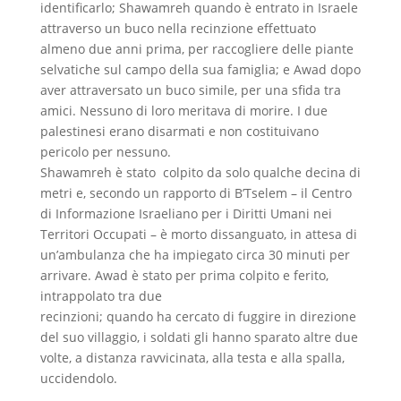
identificarlo; Shawamreh quando è entrato in Israele
attraverso un buco nella recinzione effettuato
almeno due anni prima, per raccogliere delle piante
selvatiche sul campo della sua famiglia; e Awad dopo
aver attraversato un buco simile, per una sfida tra
amici. Nessuno di loro meritava di morire. I due
palestinesi erano disarmati e non costituivano
pericolo per nessuno.
Shawamreh è stato colpito da solo qualche decina di
metri e, secondo un rapporto di B’Tselem – il Centro
di Informazione Israeliano per i Diritti Umani nei
Territori Occupati – è morto dissanguato, in attesa di
un’ambulanza che ha impiegato circa 30 minuti per
arrivare. Awad è stato per prima colpito e ferito,
intrappolato tra due
recinzioni; quando ha cercato di fuggire in direzione
del suo villaggio, i soldati gli hanno sparato altre due
volte, a distanza ravvicinata, alla testa e alla spalla,
uccidendolo.