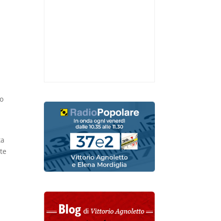
uo
ta
nte