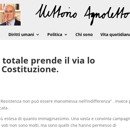
Diritti umani
Politica
Chi sono
Vita quotidian
 totale prende il via lo
 Costituzione.
la Resistenza non può essere manomessa nell’indifferenza” . Invece
cata .
a. Più estesa di quanto immaginassimo. Una vasta e convinta campag
 4 voti non sono molti, ma sono quelli che hanno permesso di