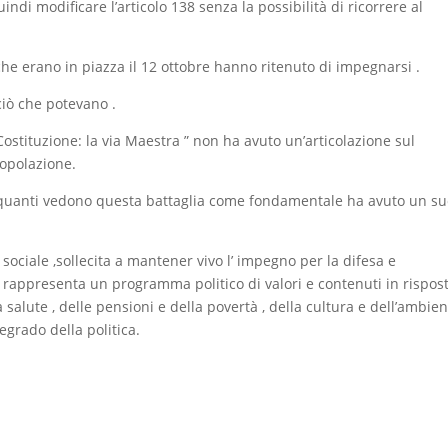
ndi modificare l’articolo 138 senza la possibilità di ricorrere al
 che erano in piazza il 12 ottobre hanno ritenuto di impegnarsi .
ciò che potevano .
“Costituzione: la via Maestra ” non ha avuto un’articolazione sul
popolazione.
e quanti vedono questa battaglia come fondamentale ha avuto un s
sociale ,sollecita a mantener vivo l’ impegno per la difesa e
sé rappresenta un programma politico di valori e contenuti in rispos
ella salute , delle pensioni e della povertà , della cultura e dell’ambie
 degrado della politica.