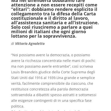
Ma nel difenderla dobbiamo fare
attenzione a non essere recepiti come
“elitari”: dobbiamo rendere esplicito il
collegamento tra la difesa della Carta
costituzionale e il diritto al lavoro,
all’assistenza sanitaria e all’istruzione.
Solo così riusciremo a parlare a quei
milioni di italiani che ogni giorno
lottano per la sopravvivenza.
di
Vittorio Agnoletto
“Noi possiamo avere la democrazia, o possiamo
avere la ricchezza concentrata nelle mani di pochi;
ma non possiamo averle entrambe”, così scriveva
Louis Breandeis giudice della Corte Suprema degli
Stati Uniti dal 1916 al 1939.Una grande e semplice
verità, facilmente comprensibile da ciascuno, che
restituisce concretezza alla parola democrazia
sottraendola a dibattiti spesso astratti e sottomessi
alle esigenze contingenti di in una specifica fase
politica.