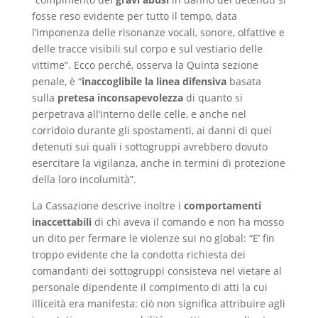
fosse reso evidente per tutto il tempo, data
l’imponenza delle risonanze vocali, sonore, olfattive e
delle tracce visibili sul corpo e sul vestiario delle
vittime”. Ecco perché, osserva la Quinta sezione
penale, è “
inaccoglibile la linea difensiva
basata
sulla
pretesa inconsapevolezza
di quanto si
perpetrava all’interno delle celle, e anche nel
corridoio durante gli spostamenti, ai danni di quei
detenuti sui quali i sottogruppi avrebbero dovuto
esercitare la vigilanza, anche in termini di protezione
della loro incolumità”.
La Cassazione descrive inoltre i
comportamenti
inaccettabili
di chi aveva il comando e non ha mosso
un dito per fermare le violenze sui no global: “E’ fin
troppo evidente che la condotta richiesta dei
comandanti dei sottogruppi consisteva nel vietare al
personale dipendente il compimento di atti la cui
illiceità era manifesta: ciò non significa attribuire agli