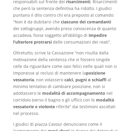
responsabili sul fronte dei
risarcimenti
. Risarcimenti
che però la sentenza definitiva ha ridotto. I giudici
puntano il dito contro chi era preposto al comando:
“Non è da dubitarsi che
ciascuno dei comandanti
dei sottogruppi, avendo preso conoscenza di quanto
accadeva, fosse soggetto all’obbligo di
impedire
l’ulteriore protrarsi
delle consumazioni dei reati”.
Oltretutto, scrive la Cassazione “non risulta dalla
motivazione della sentenza che vi fossero singole
celle da riguardare come oasi felici nelle quali non si
imponesse ai reclusi di mantenere la
posizione
vessatoria
, non volassero
calci, pugni o schiaffi
al
minimo tentativo di cambiare posizione, non si
adottassero le
modalità di accompagnamento
nel
corridoio (verso il bagno o gli uffici) con le
modalità
vessatorie e violente
riferite” dai testimoni ascoltati
nel processo.
I giudici di piazza Cavour denunciano come il
“compimento dei
gravi abusi
in danno dei detenuti si