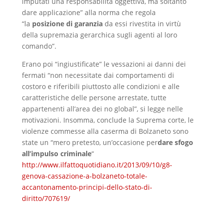
imputati una responsabilità oggettiva, ma soltanto
dare applicazione” alla norma che regola
“la
posizione di garanzia
da essi rivestita in virtù
della supremazia gerarchica sugli agenti al loro
comando”.
Erano poi “ingiustificate” le vessazioni ai danni dei
fermati “non necessitate dai comportamenti di
costoro e riferibili piuttosto alle condizioni e alle
caratteristiche delle persone arrestate, tutte
appartenenti all’area dei no global”, si legge nelle
motivazioni. Insomma, conclude la Suprema corte, le
violenze commesse alla caserma di Bolzaneto sono
state un “mero pretesto, un’occasione per
dare sfogo
all’impulso criminale
“
http://www.ilfattoquotidiano.it/2013/09/10/g8-
genova-cassazione-a-bolzaneto-totale-
accantonamento-principi-dello-stato-di-
diritto/707619/