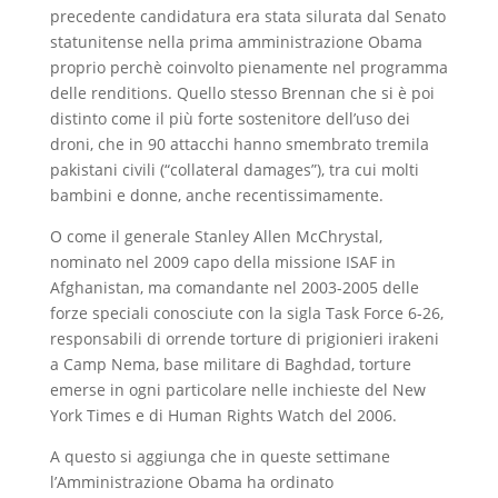
precedente candidatura era stata silurata dal Senato
statunitense nella prima amministrazione Obama
proprio perchè coinvolto pienamente nel programma
delle renditions. Quello stesso Brennan che si è poi
distinto come il più forte sostenitore dell’uso dei
droni, che in 90 attacchi hanno smembrato tremila
pakistani civili (“collateral damages”), tra cui molti
bambini e donne, anche recentissimamente.
O come il generale Stanley Allen McChrystal,
nominato nel 2009 capo della missione ISAF in
Afghanistan, ma comandante nel 2003-2005 delle
forze speciali conosciute con la sigla Task Force 6-26,
responsabili di orrende torture di prigionieri irakeni
a Camp Nema, base militare di Baghdad, torture
emerse in ogni particolare nelle inchieste del New
York Times e di Human Rights Watch del 2006.
A questo si aggiunga che in queste settimane
l’Amministrazione Obama ha ordinato