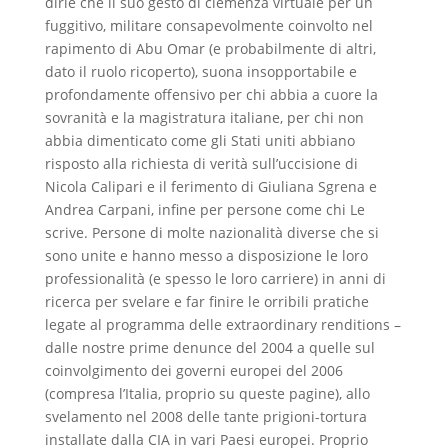
dirle che il suo gesto di clemenza virtuale per un
fuggitivo, militare consapevolmente coinvolto nel
rapimento di Abu Omar (e probabilmente di altri,
dato il ruolo ricoperto), suona insopportabile e
profondamente offensivo per chi abbia a cuore la
sovranità e la magistratura italiane, per chi non
abbia dimenticato come gli Stati uniti abbiano
risposto alla richiesta di verità sull’uccisione di
Nicola Calipari e il ferimento di Giuliana Sgrena e
Andrea Carpani, infine per persone come chi Le
scrive. Persone di molte nazionalità diverse che si
sono unite e hanno messo a disposizione le loro
professionalità (e spesso le loro carriere) in anni di
ricerca per svelare e far finire le orribili pratiche
legate al programma delle extraordinary renditions –
dalle nostre prime denunce del 2004 a quelle sul
coinvolgimento dei governi europei del 2006
(compresa l’Italia, proprio su queste pagine), allo
svelamento nel 2008 delle tante prigioni-tortura
installate dalla CIA in vari Paesi europei. Proprio