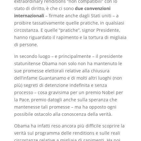
extraordinary renditions “non compatibili” con lo
stato di diritto, è che ci sono
due convenzioni
internazionali
– firmate anche dagli Stati uniti – a
proibire tassativamente quelle pratiche, in qualsiasi
circostanza. E quelle “pratiche”, signor Presidente,
hanno riguardato il rapimento e la tortura di migliaia
di persone.
In secondo luogo – e principalmente – il presidente
statunitense Obama non solo non ha mantenuto le
sue promesse elettorali relative alla chiusura
dell’infame Guantanamo e di molti altri luoghi (non
più) segreti di detenzione indefinita e senza
processo – cosa gravisima per un premio Nobel per
la Pace, premio datogli anche sulla speranza che
mantenesse tali promesse – ma ha opposto ogni
possibile ostacolo alla conoscenza della verità.
Obama ha infatti reso ancora più difficile scoprire la
verità sul programma delle renditions e sulle reali
circostanze relative a migliaia di rapimenti. Ha poi