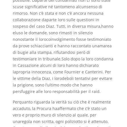
possibile. Daparte dei condannati non ci sono state
scuse significative né tantomeno alcunsenso di
rimorso. Non c’è stata e non c’è ancora nessuna
collaborazione daparte loro sulle questioni in
sospeso del caso Diaz. Tutti, in diversa misura,hanno
eluso le domande, sono rimasti in silenzio
nonostante il lorocoinvolgimento fosse testimoniato
da prove schiaccianti e hanno raccontato unamarea
di bugie alla stampa, rifiutandosi però di
testimoniare in tribunale.Solo dopo la loro condanna
in Cassazione alcuni di loro hanno dichiarato
lapropria innocenza, come Fournier e Canterini. Per
le vittime della Diaz, i lorodeboli tentativi per evitare
la prigione, sono l’ultimo modo che hanno
persfuggire alle loro responsabilità per il raid.
Perquanto riguarda la verità su ciò che è realmente
accaduto, la Procura haaffermato che c’è stato un
vero e proprio muro di silenzio al quale, per
unaregola non scritta, ogni poliziotto si è attenuto.