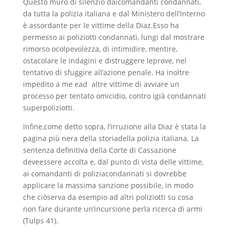
Questo muro di silenzio daicomandanti condannati,
da tutta la polizia italiana e dal Ministero dell’Interno
è assordante per le vittime della Diaz.Esso ha
permesso ai poliziotti condannati, lungi dal mostrare
rimorso ocolpevolezza, di intimidire, mentire,
ostacolare le indagini e distruggere leprove, nel
tentativo di sfuggire all’azione penale. Ha inoltre
impedito a me ead altre vittime di avviare un
processo per tentato omicidio, contro igià condannati
superpoliziotti.
Infine,come detto sopra, l’irruzione alla Diaz è stata la
pagina più nera della storiadella polizia italiana. La
sentenza definitiva della Corte di Cassazione
deveessere accolta e, dal punto di vista delle vittime,
ai comandanti di poliziacondannati si dovrebbe
applicare la massima sanzione possibile, in modo
che ciòserva da esempio ad altri poliziotti su cosa
non fare durante un’incursione perla ricerca di armi
(Tulps 41).