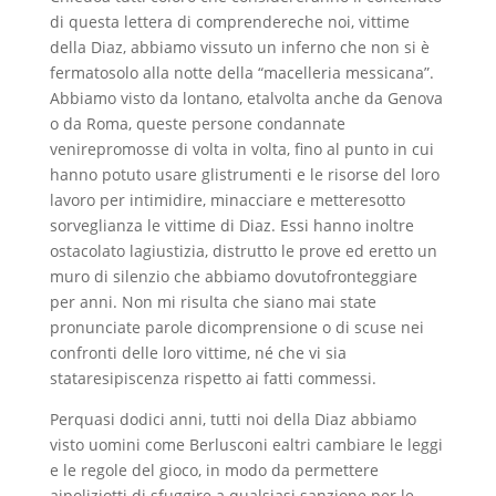
di questa lettera di comprendereche noi, vittime
della Diaz, abbiamo vissuto un inferno che non si è
fermatosolo alla notte della “macelleria messicana”.
Abbiamo visto da lontano, etalvolta anche da Genova
o da Roma, queste persone condannate
venirepromosse di volta in volta, fino al punto in cui
hanno potuto usare glistrumenti e le risorse del loro
lavoro per intimidire, minacciare e metteresotto
sorveglianza le vittime di Diaz. Essi hanno inoltre
ostacolato lagiustizia, distrutto le prove ed eretto un
muro di silenzio che abbiamo dovutofronteggiare
per anni. Non mi risulta che siano mai state
pronunciate parole dicomprensione o di scuse nei
confronti delle loro vittime, né che vi sia
stataresipiscenza rispetto ai fatti commessi.
Perquasi dodici anni, tutti noi della Diaz abbiamo
visto uomini come Berlusconi ealtri cambiare le leggi
e le regole del gioco, in modo da permettere
aipoliziotti di sfuggire a qualsiasi sanzione per le