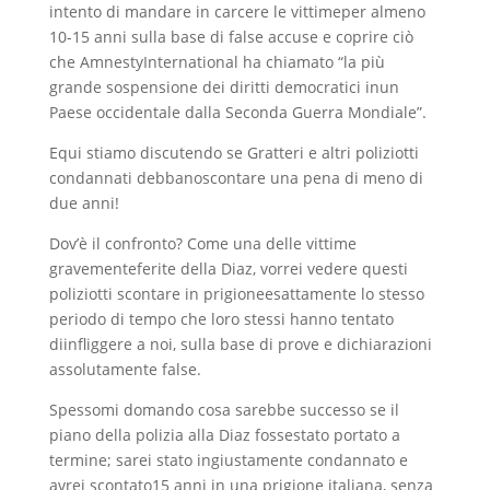
intento di mandare in carcere le vittimeper almeno
10-15 anni sulla base di false accuse e coprire ciò
che AmnestyInternational ha chiamato “la più
grande sospensione dei diritti democratici inun
Paese occidentale dalla Seconda Guerra Mondiale”.
Equi stiamo discutendo se Gratteri e altri poliziotti
condannati debbanoscontare una pena di meno di
due anni!
Dov’è il confronto? Come una delle vittime
gravementeferite della Diaz, vorrei vedere questi
poliziotti scontare in prigioneesattamente lo stesso
periodo di tempo che loro stessi hanno tentato
diinfliggere a noi, sulla base di prove e dichiarazioni
assolutamente false.
Spessomi domando cosa sarebbe successo se il
piano della polizia alla Diaz fossestato portato a
termine; sarei stato ingiustamente condannato e
avrei scontato15 anni in una prigione italiana, senza