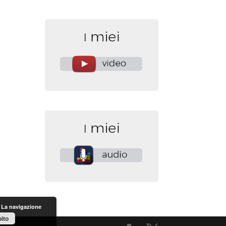
. La navigazione
ito