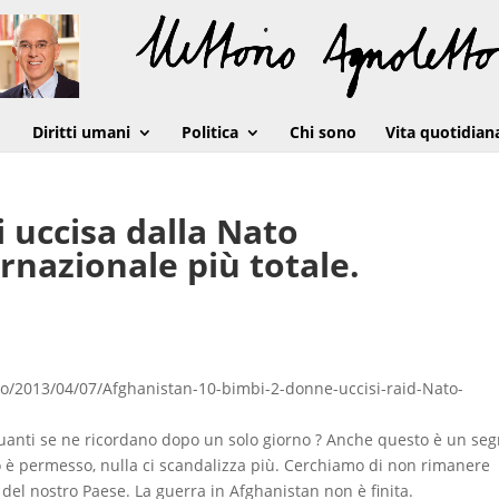
Diritti umani
Politica
Chi sono
Vita quotidian
 uccisa dalla Nato
ernazionale più totale.
o/2013/04/07/Afghanistan-10-bimbi-2-donne-uccisi-raid-Nato-
uanti se ne ricordano dopo un solo giorno ? Anche questo è un se
o è permesso, nulla ci scandalizza più. Cerchiamo di non rimanere
e del nostro Paese. La guerra in Afghanistan non è finita.