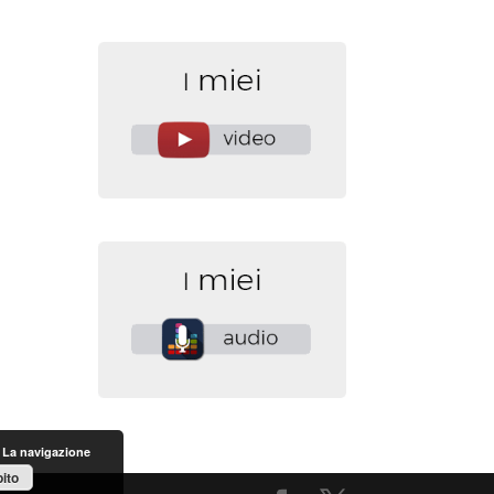
. La navigazione
ito