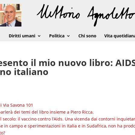
Diritti umani
Politica
Chi sono
Vita quotidian
esento il mio nuovo libro: AID
no italiano
di Via Savona 101
parlerà dei temi del libro insieme a Piero Ricca.
l secolo: il vaccino contro l’Aids. Una vicenda dai contorni inquietan
e in campo e sperimentazioni in Italia e in Sudafrica, non ha prod
to?