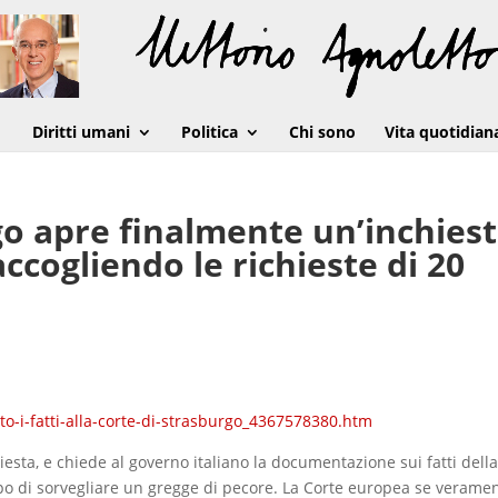
Diritti umani
Politica
Chi sono
Vita quotidian
go apre finalmente un’inchies
accogliendo le richieste di 20
to-i-fatti-alla-corte-di-strasburgo_4367578380.htm
esta, e chiede al governo italiano la documentazione sui fatti dell
upo di sorvegliare un gregge di pecore. La Corte europea se verame