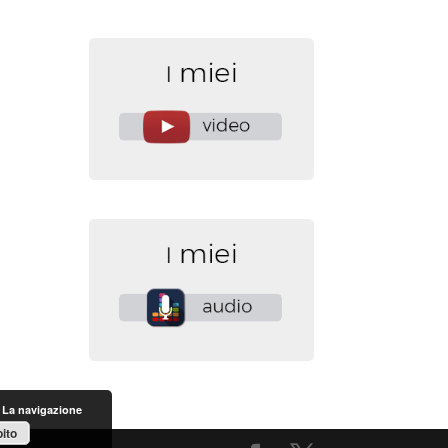
. La navigazione
ito