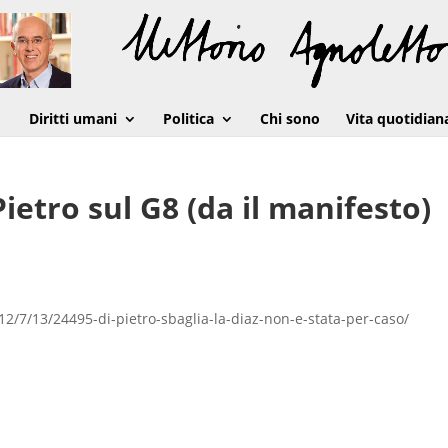
Diritti umani
Politica
Chi sono
Vita quotidian
Pietro sul G8 (da il manifesto)
012/7/13/24495-di-pietro-sbaglia-la-diaz-non-e-stata-per-caso/