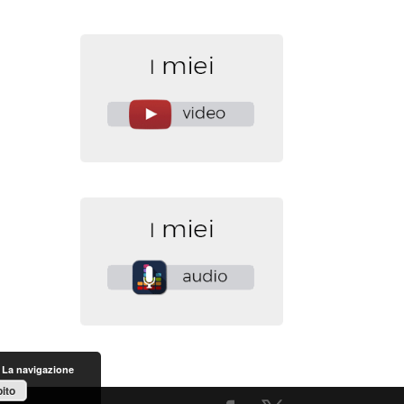
. La navigazione
ito