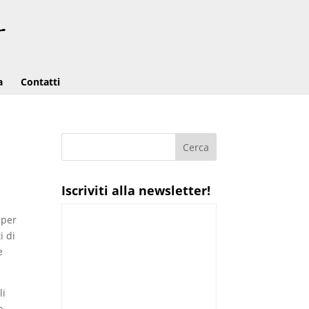
a
Contatti
Iscriviti alla newsletter!
 per
i di
e
li
o,