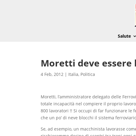
Salute
Moretti deve essere l
4 Feb, 2012
|
Italia
,
Politica
Moretti, l’amministratore delegato delle Ferr
totale incapacità nel compiere il proprio lavoro
800 lavoratori !! Si occupi di far funzionare l
che un po’ di neve blocchi il sistema ferroviario
Se, ad esempio, un macchinista lavorasse come
rischieremmo decine di scontri tra treni ogni