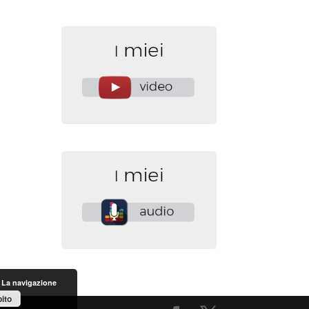
. La navigazione
ito