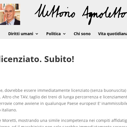
Diritti umani
Politica
Chi sono
Vita quotidian
icenziato. Subito!
ovie, dovrebbe essere immediatamente licenziato (senza buonuscita)
. Altro che TAV, taglio dei treni di lunga percorrenza e licenziament
e ferrovie come avviene in qualunque Paese europeo! E’ inammissibil
 italiano.
 Moretti, mostrando una simile incompetenza nei compiti affidatig
 giorno, ed il macchinista non solo sarebbe immediatamente sospes