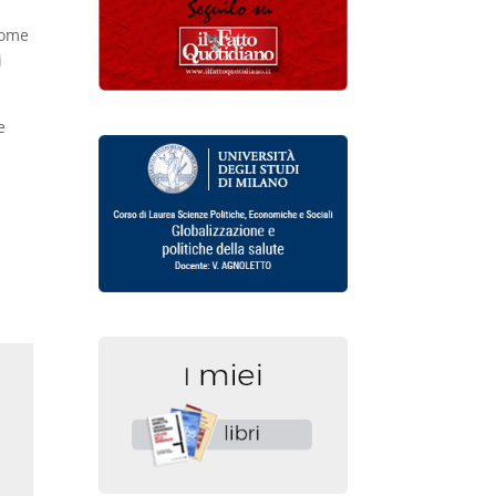
 come
i
e