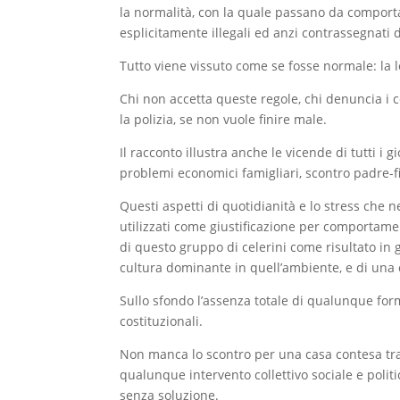
la normalità, con la quale passano da comportame
esplicitamente illegali ed anzi contrassegnati d
Tutto viene vissuto come se fosse normale: la le
Chi non accetta queste regole, chi denuncia i 
la polizia, se non vuole finire male.
Il racconto illustra anche le vicende di tutti i 
problemi economici famigliari, scontro padre-fi
Questi aspetti di quotidianità e lo stress che 
utilizzati come giustificazione per comportament
di questo gruppo di celerini come risultato in g
cultura dominante in quell’ambiente, e di una c
Sullo sfondo l’assenza totale di qualunque form
costituzionali.
Non manca lo scontro per una casa contesa tra 
qualunque intervento collettivo sociale e politic
senza soluzione.