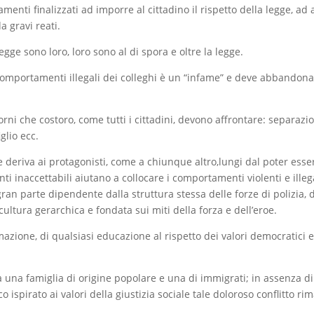
nti finalizzati ad imporre al cittadino il rispetto della legge, ad a
a gravi reati.
gge sono loro, loro sono al di spora e oltre la legge.
comportamenti illegali dei colleghi è un “infame” e deve abbandon
giorni che costoro, come tutti i cittadini, devono affrontare: separazio
glio ecc.
ne deriva ai protagonisti, come a chiunque altro,lungi dal poter esse
i inaccettabili aiutano a collocare i comportamenti violenti e illeg
ran parte dipendente dalla struttura stessa delle forze di polizia, 
ultura gerarchica e fondata sui miti della forza e dell’eroe.
azione, di qualsiasi educazione al rispetto dei valori democratici 
una famiglia di origine popolare e una di immigrati; in assenza d
o ispirato ai valori della giustizia sociale tale doloroso conflitto ri