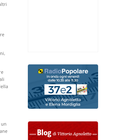
ltri
are
ni,
re
ali
della
e
i un
mane