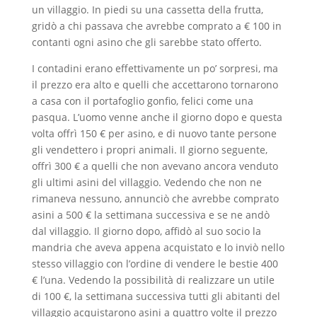
un villaggio. In piedi su una cassetta della frutta,
gridò a chi passava che avrebbe comprato a € 100 in
contanti ogni asino che gli sarebbe stato offerto.
I contadini erano effettivamente un po’ sorpresi, ma
il prezzo era alto e quelli che accettarono tornarono
a casa con il portafoglio gonfio, felici come una
pasqua. L’uomo venne anche il giorno dopo e questa
volta offrì 150 € per asino, e di nuovo tante persone
gli vendettero i propri animali. Il giorno seguente,
offrì 300 € a quelli che non avevano ancora venduto
gli ultimi asini del villaggio. Vedendo che non ne
rimaneva nessuno, annunciò che avrebbe comprato
asini a 500 € la settimana successiva e se ne andò
dal villaggio. Il giorno dopo, affidò al suo socio la
mandria che aveva appena acquistato e lo inviò nello
stesso villaggio con l’ordine di vendere le bestie 400
€ l’una. Vedendo la possibilità di realizzare un utile
di 100 €, la settimana successiva tutti gli abitanti del
villaggio acquistarono asini a quattro volte il prezzo