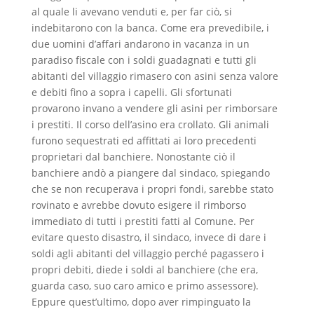
al quale li avevano venduti e, per far ciò, si
indebitarono con la banca. Come era prevedibile, i
due uomini d’affari andarono in vacanza in un
paradiso fiscale con i soldi guadagnati e tutti gli
abitanti del villaggio rimasero con asini senza valore
e debiti fino a sopra i capelli. Gli sfortunati
provarono invano a vendere gli asini per rimborsare
i prestiti. Il corso dell’asino era crollato. Gli animali
furono sequestrati ed affittati ai loro precedenti
proprietari dal banchiere. Nonostante ciò il
banchiere andò a piangere dal sindaco, spiegando
che se non recuperava i propri fondi, sarebbe stato
rovinato e avrebbe dovuto esigere il rimborso
immediato di tutti i prestiti fatti al Comune. Per
evitare questo disastro, il sindaco, invece di dare i
soldi agli abitanti del villaggio perché pagassero i
propri debiti, diede i soldi al banchiere (che era,
guarda caso, suo caro amico e primo assessore).
Eppure quest’ultimo, dopo aver rimpinguato la