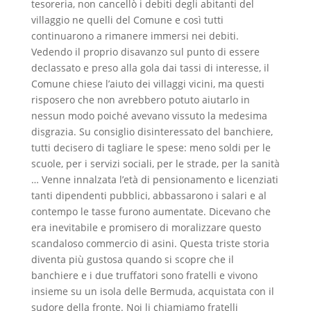
tesoreria, non cancellò i debiti degli abitanti del
villaggio ne quelli del Comune e così tutti
continuarono a rimanere immersi nei debiti.
Vedendo il proprio disavanzo sul punto di essere
declassato e preso alla gola dai tassi di interesse, il
Comune chiese l’aiuto dei villaggi vicini, ma questi
risposero che non avrebbero potuto aiutarlo in
nessun modo poiché avevano vissuto la medesima
disgrazia. Su consiglio disinteressato del banchiere,
tutti decisero di tagliare le spese: meno soldi per le
scuole, per i servizi sociali, per le strade, per la sanità
… Venne innalzata l’età di pensionamento e licenziati
tanti dipendenti pubblici, abbassarono i salari e al
contempo le tasse furono aumentate. Dicevano che
era inevitabile e promisero di moralizzare questo
scandaloso commercio di asini. Questa triste storia
diventa più gustosa quando si scopre che il
banchiere e i due truffatori sono fratelli e vivono
insieme su un isola delle Bermuda, acquistata con il
sudore della fronte. Noi li chiamiamo fratelli