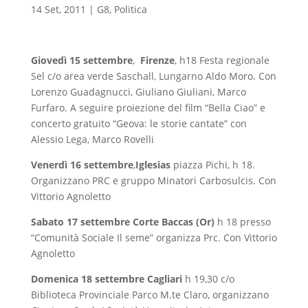
14 Set, 2011
|
G8
,
Politica
Giovedì 15 settembre
,
Firenze
, h18 Festa regionale
Sel c/o area verde Saschall, Lungarno Aldo Moro. Con
Lorenzo Guadagnucci, Giuliano Giuliani, Marco
Furfaro. A seguire proiezione del film “Bella Ciao” e
concerto gratuito “Geova: le storie cantate” con
Alessio Lega, Marco Rovelli
Venerdì 16 settembre
,
Iglesias
piazza Pichi, h 18.
Organizzano PRC e gruppo Minatori Carbosulcis. Con
Vittorio Agnoletto
Sabato 17 settembre
Corte Baccas (Or)
h 18 presso
“Comunità Sociale Il seme” organizza Prc. Con Vittorio
Agnoletto
Domenica 18 settembre
Cagliari
h 19,30 c/o
Biblioteca Provinciale Parco M.te Claro, organizzano