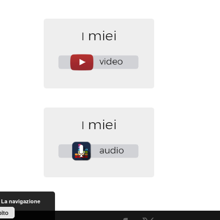
. La navigazione
ito