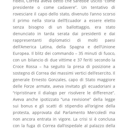
ribelli, Correa aveva detto che sarebbe uscito “come
presidente o come cadavere”. Un tentativo di
rovesciare il capo dello stato, divenuto l’anno scorso
il primo nella storia dell’Ecuador a essere eletto
senza bisogno di un ballottaggio, era stato
denunciato in tarda serata dai presidenti e dai
rappresentanti diplomatici di molti paesi
dell’America Latina, della Spagna e dell’Unione
Europea. Il blitz dei commando – 35 minuti di fuoco,
con un bilancio di due vittime e 37 feriti secondo la
Croce Rossa – ha seguito la presa di posizione a
sostegno di Correa dei massimi vertici dell’esercito. Il
generale Ernesto Gonzales, capo di Stato maggiore
delle Forze armate, aveva invitato gli ecuadoriani a
“ripristinare il dialogo per risolvere le differenze”.
Aveva anche ipotizzato “una revisione” della legge
sui bonus e gli scatti di stipendio all’origine della
protesta, approvata dal Parlamento Mercoledì ma
non ancora entrata in vigore. La crisi si è conclusa
con la fuga di Correa dall’ospedale al palazzo della