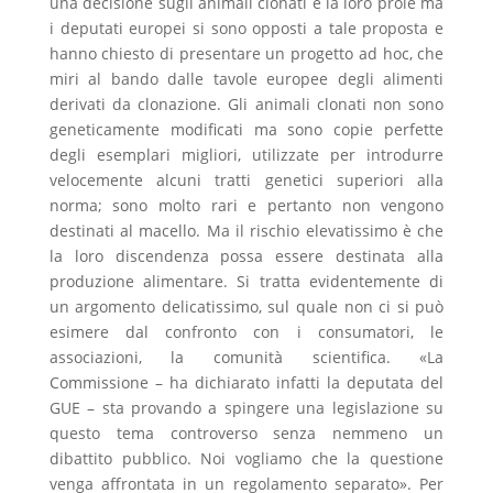
una decisione sugli animali clonati e la loro prole ma
i deputati europei si sono opposti a tale proposta e
hanno chiesto di presentare un progetto ad hoc, che
miri al bando dalle tavole europee degli alimenti
derivati da clonazione. Gli animali clonati non sono
geneticamente modificati ma sono copie perfette
degli esemplari migliori, utilizzate per introdurre
velocemente alcuni tratti genetici superiori alla
norma; sono molto rari e pertanto non vengono
destinati al macello. Ma il rischio elevatissimo è che
la loro discendenza possa essere destinata alla
produzione alimentare. Si tratta evidentemente di
un argomento delicatissimo, sul quale non ci si può
esimere dal confronto con i consumatori, le
associazioni, la comunità scientifica. «La
Commissione – ha dichiarato infatti la deputata del
GUE – sta provando a spingere una legislazione su
questo tema controverso senza nemmeno un
dibattito pubblico. Noi vogliamo che la questione
venga affrontata in un regolamento separato». Per