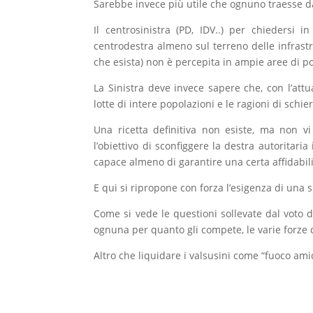
Sarebbe invece più utile che ognuno traesse da
Il centrosinistra (PD, IDV..) per chiedersi 
centrodestra almeno sul terreno delle infrast
che esista) non è percepita in ampie aree di p
La Sinistra deve invece sapere che, con l’attu
lotte di intere popolazioni e le ragioni di schie
Una ricetta definitiva non esiste, ma non v
l’obiettivo di sconfiggere la destra autoritar
capace almeno di garantire una certa affidabili
E qui si ripropone con forza l’esigenza di una s
Come si vede le questioni sollevate dal voto d
ognuna per quanto gli compete, le varie forze 
Altro che liquidare i valsusini come “fuoco ami