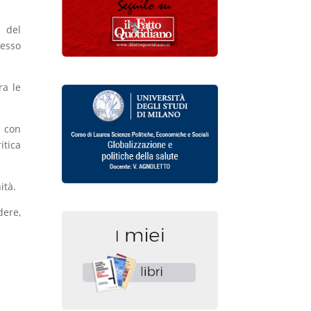
a del
messo
ra le
e con
itica
ità.
dere,