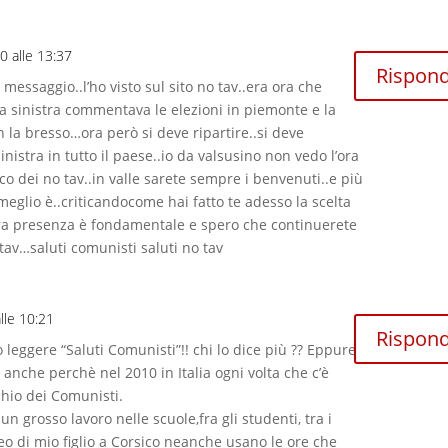
10 alle 13:37
Rispond
essaggio..l’ho visto sul sito no tav..era ora che
a sinistra commentava le elezioni in piemonte e la
on la bresso…ora però si deve ripartire..si deve
inistra in tutto il paese..io da valsusino non vedo l’ora
nco dei no tav..in valle sarete sempre i benvenuti..e più
 meglio è..criticandocome hai fatto te adesso la scelta
tra presenza è fondamentale e spero che continuerete
av…saluti comunisti saluti no tav
alle 10:21
Rispond
o leggere “Saluti Comunisti”!! chi lo dice più ?? Eppure
anche perchè nel 2010 in Italia ogni volta che c’è
chio dei Comunisti.
n grosso lavoro nelle scuole,fra gli studenti, tra i
eo di mio figlio a Corsico neanche usano le ore che