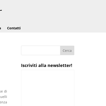
a
Contatti
Iscriviti alla newsletter!
se di
uelli
ienza