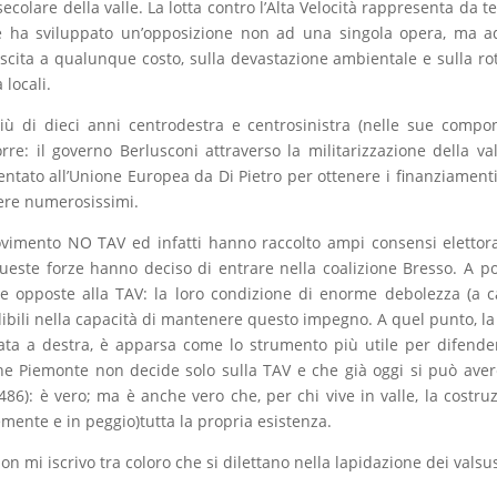
secolare della valle. La lotta contro l’Alta Velocità rappresenta da 
e ha sviluppato un’opposizione non ad una singola opera, ma 
escita a qualunque costo, sulla devastazione ambientale e sulla ro
locali.
più di dieci anni centrodestra e centrosinistra (nelle sue compo
e: il governo Berlusconi attraverso la militarizzazione della vall
sentato all’Unione Europea da Di Pietro per ottenere i finanziament
sere numerosissimi.
vimento NO TAV ed infatti hanno raccolto ampi consensi elettora
este forze hanno deciso di entrare nella coalizione Bresso. A p
e opposte alla TAV: la loro condizione di enorme debolezza (a 
ibili nella capacità di mantenere questo impegno. A quel punto, la 
ata a destra, è apparsa come lo strumento più utile per difende
one Piemonte non decide solo sulla TAV e che già oggi si può ave
486): è vero; ma è anche vero che, per chi vive in valle, la costru
mente e in peggio)tutta la propria esistenza.
on mi iscrivo tra coloro che si dilettano nella lapidazione dei valsus