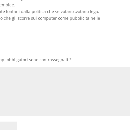
semblee.
e lontani dalla politica che se votano ,votano lega,
no che gli scorre sul computer come pubblicità nelle
mpi obbligatori sono contrassegnati
*