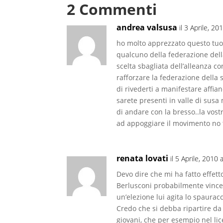
2 Commenti
andrea valsusa
il 3 Aprile, 20
ho molto apprezzato questo tuo m
qualcuno della federazione dell
scelta sbagliata dell’alleanza c
rafforzare la federazione della s
di rivederti a manifestare affia
sarete presenti in valle di susa
di andare con la bresso..la vos
ad appoggiare il movimento no t
renata lovati
il 5 Aprile, 2010 
Devo dire che mi ha fatto effett
Berlusconi probabilmente vince 
un’elezione lui agita lo spaurac
Credo che si debba ripartire da u
giovani, che per esempio nel lic