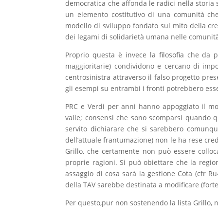
democratica che affonda le radici nella storia 
un elemento costitutivo di una comunità ch
modello di sviluppo fondato sul mito della cr
dei legami di solidarietà umana nelle comunità 
Proprio questa è invece la filosofia che da 
maggioritarie) condividono e cercano di imporr
centrosinistra attraverso il falso progetto pre
gli esempi su entrambi i fronti potrebbero es
PRC e Verdi per anni hanno appoggiato il mo
valle; consensi che sono scomparsi quando qu
servito dichiarare che si sarebbero comunqu
dell’attuale frantumazione) non le ha rese cred
Grillo, che certamente non può essere colloc
proprie ragioni. Si può obiettare che la regi
assaggio di cosa sarà la gestione Cota (cfr Ru
della TAV sarebbe destinata a modificare (forte
Per questo,pur non sostenendo la lista Grillo, n