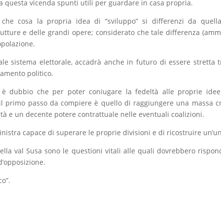
 questa vicenda spunti utili per guardare in casa propria.
in che cosa la propria idea di “sviluppo” si differenzi da quell
rutture e delle grandi opere; considerato che tale differenza (am
opolazione.
ale sistema elettorale, accadrà anche in futuro di essere stretta t
ramento politico.
i è dubbio che per poter coniugare la fedeltà alle proprie ide
ia il primo passo da compiere è quello di raggiungere una massa cr
tà e un decente potere contrattuale nelle eventuali coalizioni.
inistra capace di superare le proprie divisioni e di ricostruire un’un
ella val Susa sono le questioni vitali alle quali dovrebbero rispon
d’opposizione.
co”.