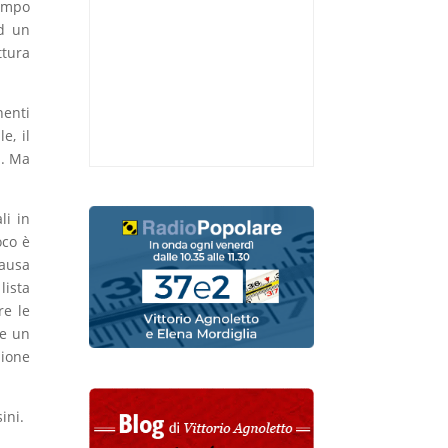
tempo
ad un
ttura
nenti
e, il
i. Ma
li in
oco è
causa
lista
re le
re un
zione
ini.