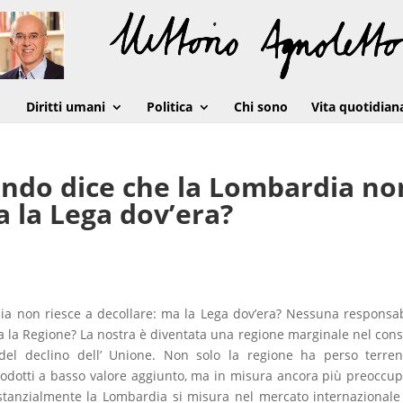
Diritti umani
Politica
Chi sono
Vita quotidian
ando dice che la Lombardia no
a la Lega dov’era?
a non riesce a decollare: ma la Lega dov’era? Nessuna responsab
rna la Regione? La nostra è diventata una regione marginale nel con
del declino dell’ Unione. Non solo la regione ha perso terre
 prodotti a basso valore aggiunto, ma in misura ancora più preoccu
ostanzialmente la Lombardia si misura nel mercato internazionale