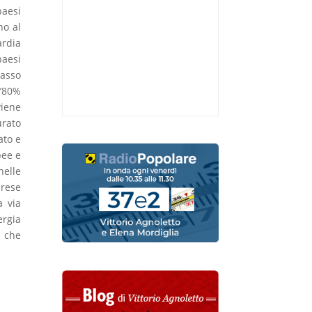
paesi
no al
ardia
paesi
tasso
l’80%
viene
urato
ato e
pee e
nelle
prese
a via
ergia
e che