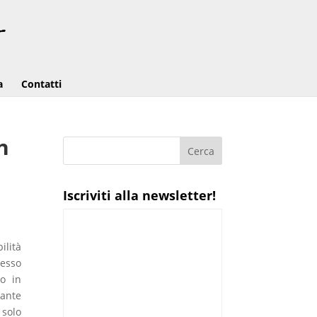
a
Contatti
n
Iscriviti alla newsletter!
ilità
sesso
no in
pante
 solo