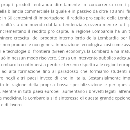
 propri prodotti entrando direttamente in concorrenza con i 
lla bilancia commerciale la quale è in passivo da oltre 10 anni fi
 in 60 centesimi di importazione. Il reddito pro capite della Lomb
ealtà sta diminuendo dal lato tendenziale, ovvero mentre tutti 
ncrementano il reddito pro capite, la regione Lombardia ha un 
minore crescita del prodotto interno lordo della Lombardia per 
 che non produce e non genera innovazione tecnologica così come av
 alle tecnologie di frontiera (Green economy), la Lombardia ha mat
 può in nessun modo risolvere. Senza un intervento pubblico adegu
a Lombardia continuerà a perdere terreno rispetto alle regioni euro
i ad alta formazione fino al paradosso che formiamo studenti 
ro negli altri paesi invece di che in Italia. Sostanzialmente im
ato in ragione della propria bassa specializzazione e per quest
. Mentre in tutti paesi europei aumentano i brevetti legati all’en
lla medicina, la Lombardia si disinteressa di questa grande opzion
e di lavoro.