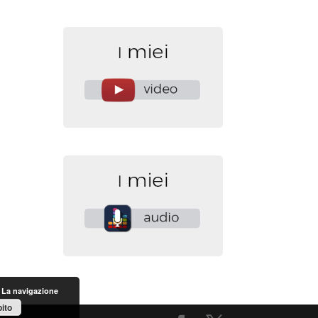
. La navigazione
ito