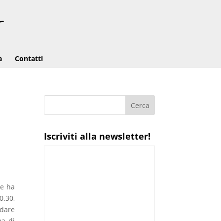
a
Contatti
Iscriviti alla newsletter!
me ha
0.30,
ndare
ma di