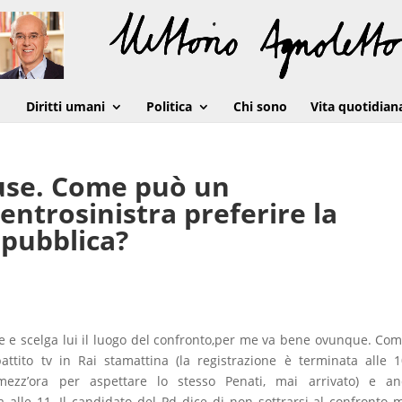
Diritti umani
Politica
Chi sono
Vita quotidian
cuse. Come può un
entrosinistra preferire la
 pubblica?
e e scelga lui il luogo del confronto,per me va bene ovunque. Co
attito tv in Rai stamattina (la registrazione è terminata alle 1
i mezz’ora per aspettare lo stesso Penati, mai arrivato) e a
 alle 11. Il candidato del Pd dice di non sottrarsi al confronto 