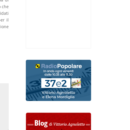
o che
idati
er il
sione