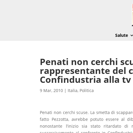
Salute
Penati non cerchi s
rappresentante del c
Confindustria alla tv
9 Mar, 2010
|
Italia
,
Politica
Penati non cerchi scuse. La smetta di scappar
fatto Pezzotta, avrebbe potuto essere al dib
nonostante l’inizio sia stato ritardato d
successivamente al confronto in Confindustria