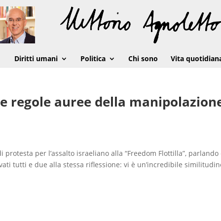
Diritti umani
Politica
Chi sono
Vita quotidian
: le regole auree della manipolazion
 protesta per l’assalto israeliano alla “Freedom Flottilla”, parlando
ti tutti e due alla stessa riflessione: vi è un’incredibile similitudi