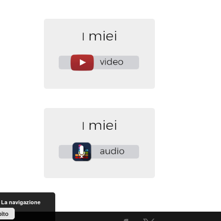
. La navigazione
ito