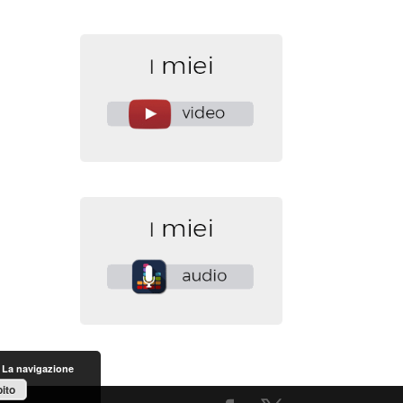
. La navigazione
ito