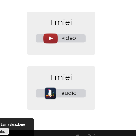
. La navigazione
ito