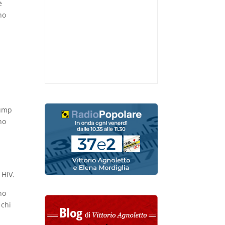
è
no
rump
no
 HIV.
no
 chi