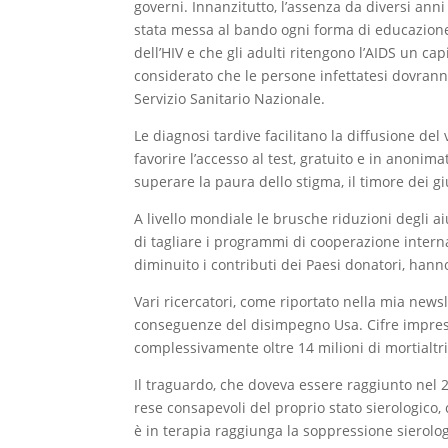
governi. Innanzitutto, l’assenza da diversi an
stata messa al bando ogni forma di educazione all
dell’HIV e che gli adulti ritengono l’AIDS un c
considerato che le persone infettatesi dovranno
Servizio Sanitario Nazionale.
Le diagnosi tardive facilitano la diffusione del
favorire l’accesso al test, gratuito e in anoni
superare la paura dello stigma, il timore dei giu
A livello mondiale le brusche riduzioni degli ai
di tagliare i programmi di cooperazione intern
diminuito i contributi dei Paesi donatori, hann
Vari ricercatori, come riportato nella mia news
conseguenze del disimpegno Usa. Cifre impress
complessivamente oltre 14 milioni di mortialtr
Il traguardo, che doveva essere raggiunto nel 2
rese consapevoli del proprio stato sierologico, c
è in terapia raggiunga la soppressione sierolo