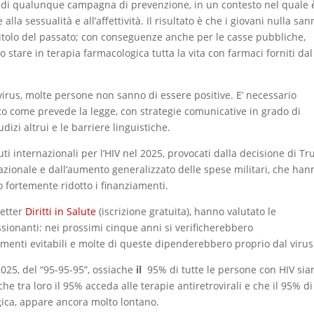
ni di qualunque campagna di prevenzione, in un contesto nel quale 
a sessualità e all’affettività. Il risultato è che i giovani nulla san
apitolo del passato; con conseguenze anche per le casse pubbliche,
 stare in terapia farmacologica tutta la vita con farmaci forniti dal
 virus, molte persone non sanno di essere positive. E’ necessario
mato come prevede la legge, con strategie comunicative in grado di
dizi altrui e le barriere linguistiche.
uti internazionali per l’HIV nel 2025, provocati dalla decisione di T
azionale e dall’aumento generalizzato delle spese militari, che han
o fortemente ridotto i finanziamenti.
letter
Diritti in Salute
(iscrizione gratuita), hanno valutato le
ionanti: nei prossimi cinque anni si verificherebbero
imenti evitabili e molte di queste dipenderebbero proprio dal virus
025, del “95-95-95”, ossiache
il
95% di tutte le persone con HIV sia
he tra loro il 95% acceda alle terapie antiretrovirali e che il 95% di
gica, appare ancora molto lontano.