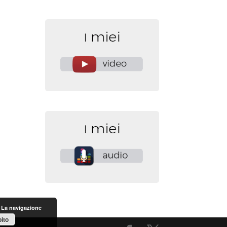
. La navigazione
ito