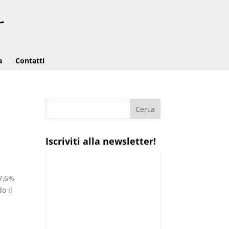
a
Contatti
Iscriviti alla newsletter!
87,6%
o il