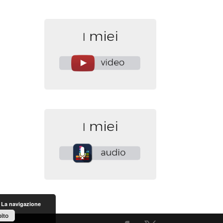
. La navigazione
ito