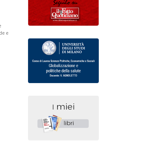
l
e
nde e