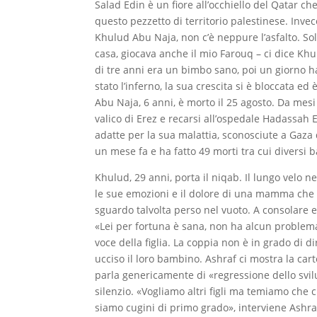
Salad Edin è un fiore all’occhiello del Qatar 
questo pezzetto di territorio palestinese. Inv
Khulud Abu Naja, non c’è neppure l’asfalto. Solo
casa, giocava anche il mio Farouq – ci dice Khulu
di tre anni era un bimbo sano, poi un giorno h
stato l’inferno, la sua crescita si è bloccata 
Abu Naja, 6 anni, è morto il 25 agosto. Da mesi
valico di Erez e recarsi all’ospedale Hadassa
adatte per la sua malattia, sconosciute a Gaza do
un mese fa e ha fatto 49 morti tra cui diversi b
Khulud, 29 anni, porta il niqab. Il lungo velo n
le sue emozioni e il dolore di una mamma che h
sguardo talvolta perso nel vuoto. A consolare ent
«Lei per fortuna è sana, non ha alcun problema
voce della figlia. La coppia non è in grado di d
ucciso il loro bambino. Ashraf ci mostra la cart
parla genericamente di «regressione dello svi
silenzio. «Vogliamo altri figli ma temiamo che 
siamo cugini di primo grado», interviene Ashraf