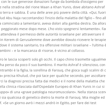
che con le sue generose donazioni funge da bombola d’ossigeno per
ece nella stradina del rione Maan a Khan Yunis, dove abitano Ashraf
 terra e sabbia. È una delle aree più povere della città. «Qui, fuori
d Abu Naja raccontandoci l’inizio della malattia del figlio – fino all
a cominciato a lamentarsi, aveva dolori alla gamba destra. Da allor
ed è peggiorato mese dopo mese. L’ho visto spegnersi lentamente». F
 attendeva il permesso delle autorità israeliane per attraversare il
h Ein Kerem di Gerusalemme dove avrebbe dovuto ricevere le terapi
ve il sistema sanitario, tra offensive militari israeliane – l’ultima 
ambini – e la mancanza di risorse, è vicino al collasso.
ero le lascia scoperti solo gli occhi. Il capo chino trasmette ugualm
a perso da poco il suo bambino. Il marito Ashraf è silenzioso, con 
rambi è la figlia, la sorellina di Farouq, che gioca sugli scalini di 
» precisa Khulud, che poi tace per qualche secondo, per ascoltare
irci la diagnosi precisa fatta dai medici e il nome della malattia che
ella clinica rilasciata dall’Ospedale Europeo di Khan Yunis in cui si
luppo» di una «grave patologia neuromuscolare». Nella stanza scend
ci sia qualcosa di genetico dietro la morte di Farouq. Mia moglie ed 
. «Se un giorno avrò i mezzi andrò in Egitto, per fare dei test