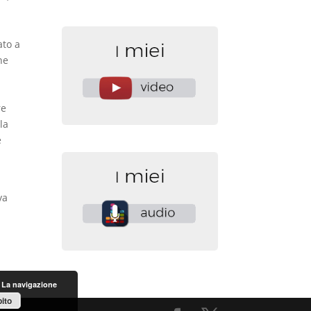
ato a
he
l
re
la
è
va
. La navigazione
ito