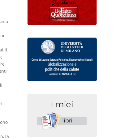
rano
ane
,
i il
Tc
ure
enti
li
ri
sono
n, la