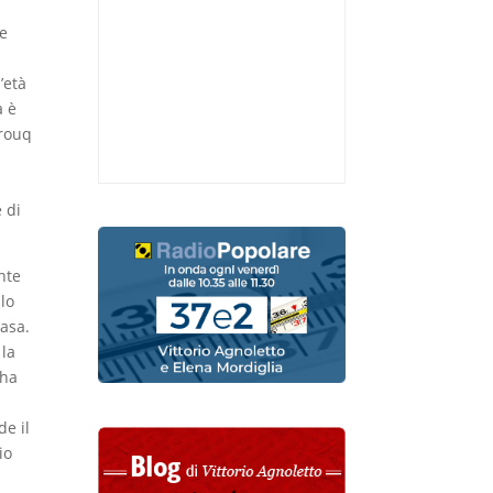
 e
’età
a è
arouq
e
è di
ente
lo
casa.
 la
 ha
e il
io