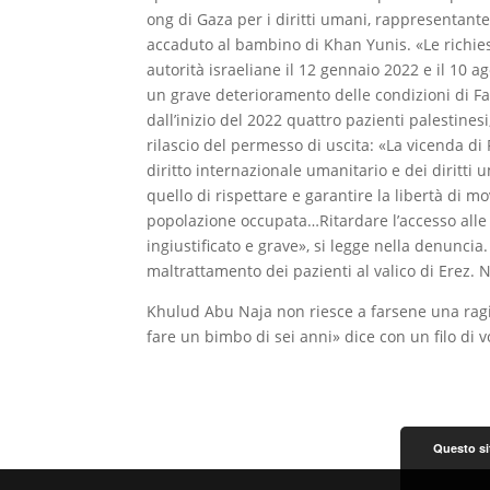
ong di Gaza per i diritti umani, rappresentante
accaduto al bambino di Khan Yunis. «Le richies
autorità israeliane il 12 gennaio 2022 e il 10 
un grave deterioramento delle condizioni di F
dall’inizio del 2022 quattro pazienti palestinesi
rilascio del permesso di uscita: «La vicenda di
diritto internazionale umanitario e dei diritti
quello di rispettare e garantire la libertà di mo
popolazione occupata…Ritardare l’accesso all
ingiustificato e grave», si legge nella denunci
maltrattamento dei pazienti al valico di Erez.
Khulud Abu Naja non riesce a farsene una ragi
fare un bimbo di sei anni» dice con un filo di v
Questo sit