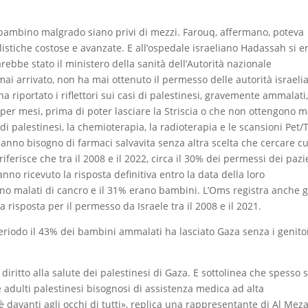
l bambino malgrado siano privi di mezzi. Farouq, affermano, poteva
istiche costose e avanzate. E all’ospedale israeliano Hadassah si e
arebbe stato il ministero della sanità dell’Autorità nazionale
ai arrivato, non ha mai ottenuto il permesso delle autorità israeli
ha riportato i riflettori sui casi di palestinesi, gravemente ammalati
a per mesi, prima di poter lasciare la Striscia o che non ottengono ma
 di palestinesi, la chemioterapia, la radioterapia e le scansioni Pet/
 hanno bisogno di farmaci salvavita senza altra scelta che cercare c
 riferisce che tra il 2008 e il 2022, circa il 30% dei permessi dei pazi
anno ricevuto la risposta definitiva entro la data della loro
ano malati di cancro e il 31% erano bambini. L’Oms registra anche g
risposta per il permesso da Israele tra il 2008 e il 2021.
 periodo il 43% dei bambini ammalati ha lasciato Gaza senza i genito
diritto alla salute dei palestinesi di Gaza. E sottolinea che spesso 
 adulti palestinesi bisognosi di assistenza medica ad alta
è davanti agli occhi di tutti», replica una rappresentante di Al Meza