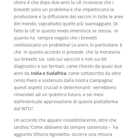
chiaro
è che dopo due anni la UE riconosce che i
brevetti sono un problema e che impediscono la
produzione e la diffusione dei vaccini in tutte le aree
del mondo, soprattutto quelle più svantaggiate. Di
fatto la UE in questo modo smentisce se stessa, in
quanto ha sempre negato che i brevetti
costituiscano un problema! Lo
scuro
, in particolare, è
che in questo accordo si prevede che la moratoria
sui brevetti sia solo sui vacccini e non sui kit
diagnostici e sui farmaci, come chiesto da quasi due
anni da
India e Sudafrica
, come sottoscritto da oltre
cento Paesi e sostenuto dalla nostra Campagna:
questi aspetti cruciali e determinanti verrebbero
rimandati ad un ipotetico futuro, a sei mesi
dall’eventuale approvazione di questa piattaforma
dal WTO
“.
Un accordo che appare insoddisfacente, oltre che
tardivo.”Come abbiamo da sempre sostenuto – ha
aggiunto Vittorio Agnoletto- occorre una misura